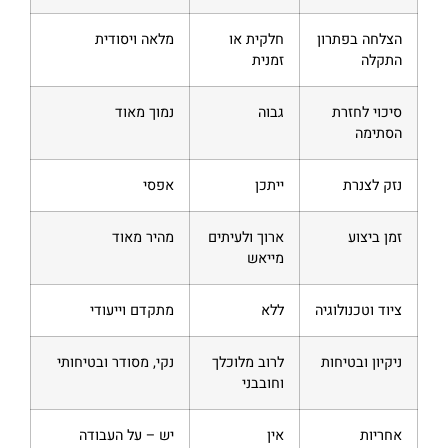
הצלחה בפתרון
חלקית או
מלאה ויסודית
התקלה
זמנית
סיכוי לחזרת
גבוה
נמוך מאוד
הסתימה
נזק לצנרת
ייתכן
אפסי
זמן ביצוע
ארוך ולעיתים
מהיר מאוד
מייאש
ציוד וטכנולוגיה
ללא
מתקדם וייעודי
ניקיון ובטיחות
לרוב מלוכלך
נקי, מסודר ובטיחותי
וחובבני
אחריות
אין
יש – על העבודה