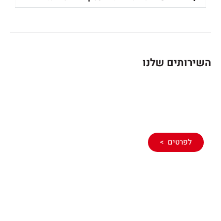
השירותים שלנו
איתור ופתיחת סתימות
לפרטים >
מגוון שירותי שרברבות בבית