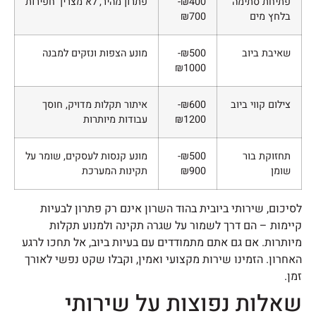
פתיחת סתימה
₪400-
פתרון מהיר, לא מצריך חפירות
בלחץ מים
₪700
שאיבת ביוב
₪500-
מונע הצפות ונזקים למבנה
₪1000
צילום קווי ביוב
₪600-
איתור תקלות מדויק, חוסך
₪1200
עבודות מיותרות
תחזוקת בור
₪500-
מונע קנסות לעסקים, שומר על
שומן
₪900
תקינות המערכת
לסיכום, שירותי ביובית בהוד השרון אינם רק פתרון לבעיות
קיימות – הם דרך לשמור על שגרה תקינה ולמנוע תקלות
מיותרות. אם גם אתם מתמודדים עם בעיות ביוב, אל תחכו לרגע
האחרון. הזמינו שירות מקצועי ואמין, וקבלו שקט נפשי לאורך
זמן.
שאלות נפוצות על שירותי