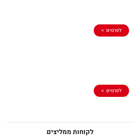
ניקוי שורשים
בביוב
לפרטים >
שרותי ביובית ואינסטלציה SOS
לפרטים >
לקוחות ממליצים