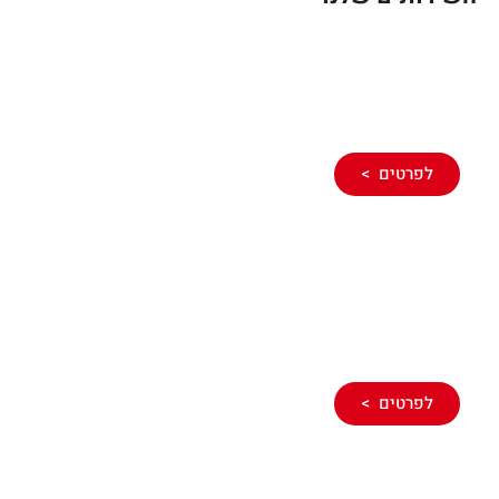
איתור ופתיחת סתימות
לפרטים >
מגוון שירותי שרברבות בבית
לפרטים >