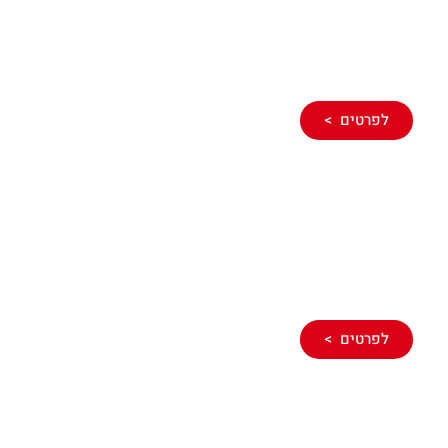
איתור נזילות באמצעות מכשור מתקדם
לפרטים >
שיקום והחלפת
צנרת
לפרטים >