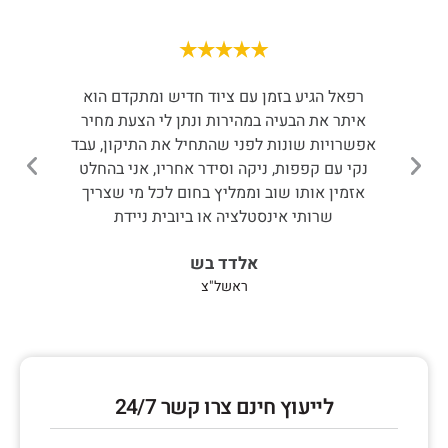
הזמנתי את רפאל , הגיעה בהתראה קצרה פתח לי
ר
את הסתימה וניקה לי שורשים בביוב . מומלץ
א
ד
בחום!
אפ
נ
עידן אבר
א
תל אביב
לייעוץ חינם צרו קשר 24/7