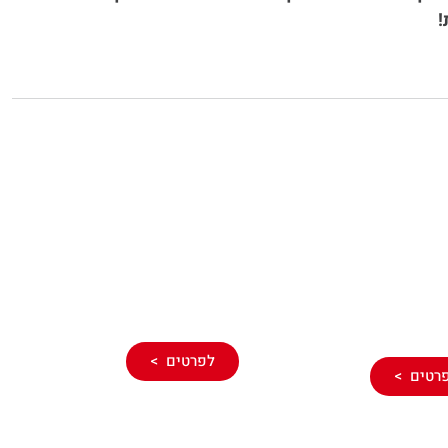
ר נזילות
ניקוי שורשים
צעות מכשור
בביוב
דם
לפרטים >
רטים >