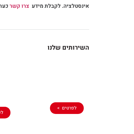
אינסטלציה. לקבלת מידע
צרו קשר
כעת!
השירותים שלנו
איתו
איתור ופתיחת
באמ
סתימות
מתק
לפרטים >
לפ