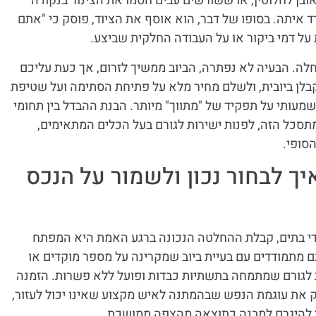
ובן לחלוטין, או ששורשים עבים חסמו את הצינור בנקודה
איתה. בסופו של דבר, הוא אוסף את הציוד, פוסק כי "אתם
ת על דמי ביקור או על העבודה החלקית שביצע.
לה. הבעיה לא נפתרה, הביוב ממשיך לזרום, אך כעת עליכם
בלן ביובית, ולשלם מחיר מלא על פתיחת הסתימה ועל שטיפת
מעותי על תפקיד של "מתווך" מיותר. הבנת ההבדל בין תחומי
כל הזה, לפנות ישירות לגורם בעל הכלים המתאימים,
סופי.
יך לבחור נכון ולשמור על הנכס
עדי בתים, קבלת ההחלטה הנכונה ברגע האמת היא המפתח
תמודדים עם בעיית ביוב שמקרינה על מספר מוקדים או
לגורם שמתמחה בתשתיות כבדות ופועל ללא פשרות. הזמנה
ק את עוגמת הנפש שבהמתנה לאיש מקצוע שאינו יכול לעזור,
 להיגרם למבנה כתוצאה מהצפה ממושכת.