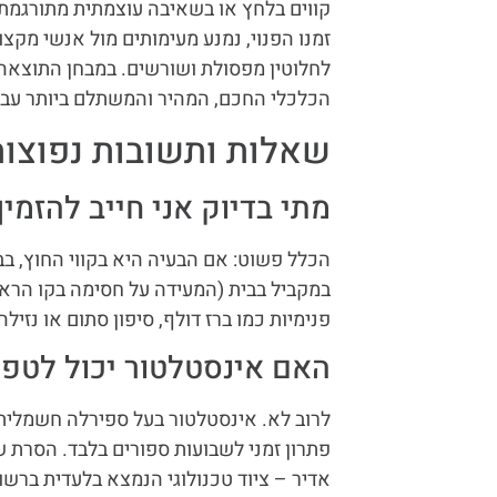
קווים בלחץ או בשאיבה עוצמתית מתורגמת 
זמנו הפנוי, נמנע מעימותים מול אנשי מק
לחלוטין מפסולת ושורשים. במבחן התוצאה
הכלכלי החכם, המהיר והמשתלם ביותר עבור
שאלות ותשובות נפוצות:
מתי בדיוק אני חייב להזמין
הכלל פשוט: אם הבעיה היא בקווי החוץ, ב
במקביל בבית (המעידה על חסימה בקו הראשי
פנימיות כמו ברז דולף, סיפון סתום או נזילה
האם אינסטלטור יכול לטפל
לרוב לא. אינסטלטור בעל ספירלה חשמלית 
פתרון זמני לשבועות ספורים בלבד. הסרת
אדיר – ציוד טכנולוגי הנמצא בלעדית ברשו