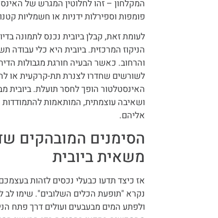
המקלחון – זהו לחלוטין המגרש של האינסט
פומפות וספירלות ידניות או חשמליות קטנו
לעומת זאת, קבלן ביובית נכנס לתמונה בדי
הניקוז המרכזית. ביובית היא כלי עבודה 
והרחוב. כאשר הבעיה חורגת מגבולות הדירה
לשורשים שחדרו לצנרת תת-קרקעית או לה
האינסטלטור הופך לחסר תועלת. ביובית מב
ושאיבה עוצמתית, המותאמות להתמודדות ע
אליהם.
הסימנים המובהקים שד
משאית ביובית
אז כיצד תדעו כבעלי נכסים לזהות בעצמכם 
נקרא "תופעת הכלים השלובים". שימו לב 
ולפתע המים מבעבעים ועולים דרך פתח הני