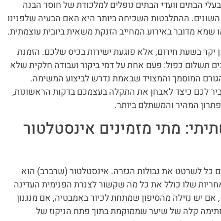
 בעלי הבתים וועדי הבתים נופלים למלכודת של חוסר הבנה
השונים. ההתלבטות השכיחה ביותר היא האם הבעיה שלפנינו
 שמא מדובר באירוע המחייב הזנקת משאית ביובית עוצמתית.
מן יקר בשעת חירום, אלא פוגעת ישירות בכיס שלכם. הזמנת
ם תשלום כפול: פעם אחת על דמי ביקור ועבודה חלקית שלא
הגורם המוסמך והמצויד שבאמת נדרש לביצוע המשימה.
ביר לכם כיצד לאבחן את התקלה בעצמכם בדקות הראשונות,
פתרון המהיר והמשתלם ביותר.
יתי: מתי מזמינים אינסטלטור
ם כל לשרטט את גבולות הגזרה. אינסטלטור (שרברב) הוא
חריות שלו כולל את כל מה שקשור לצנרת הפנימית העדינה
ם יש נזילה מהסיפון שמתחת לכיור באמבטיה, אם מנגנון
תימה קלה של שיער שממוקמת בתוך פתח הניקוז של