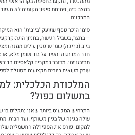
מהמכשיר, נתקעו בחסימה בקו הראשי המשו
במצב כזה, פתיחת סיפון מקומית לא תעזור 
המרכזית.
סימן היכר נוסף שזועק "ביובית" הוא המי
– בחצר, בשביל הגישה, בחניון התת-קרקעי
ביוב (בריכה) שמי שופכין עולים ממנה ומצ
חדר המדרגות ומעיד על בור שומן מלא, או א
תבזבזו זמן. מדובר במקרים קלאסיים הדור
שרק משאית ביובית מקצועית מסוגלת לספק
המלכודת הכלכלית: למה
בתשלום כפול?
התרחיש המכעיס ביותר שאנו נתקלים בו שוב
עולה בגינה של בניין משותף. ועד הבית, מ
למקום, פורס את הספירלה החשמלית שלו ו