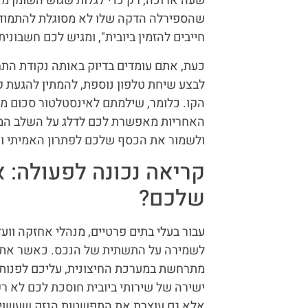
שעה ארוכה, רק כדי לגלות שגוש השומן מא
שהספירלה הדקה שלו לא מסוגלת להתמודד 
חייבים להזמין ביובית", ומגיש לכם חשבוני
כעת, אתם עומדים בדיוק באותה נקודת התח
לבצע שיחת טלפון נוספת, להמתין להגעת ק
הקו. כלומר, שילמתם לאינסטלטור סכום מש
האחריות מאפשרת לכם לדלג על השלב המתס
ולשמור את הכסף שלכם לפתרון האמיתי וה
קריאה נכונה לפעולה: א
שלכם?
עבור בעלי בתים פרטיים, מנהלי אחזקה וו
לשמירה על התשתית של הנכס. כאשר אתם מ
מתרחשת במערכת החיצונית, עליכם לפנות 
ישירה של שירותי ביובית חוסכת לכם לא ר
אלא גם עוצרת את התפשטות הנזק שעשוי