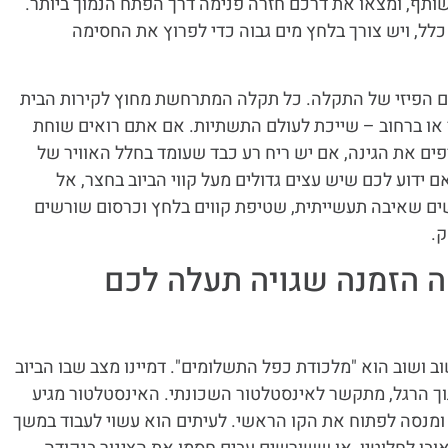
תף, ומצאו את דרכם חזרה פנימה דרך הפתח הנמוך ביותר.
כלל, ויש צורך בלחץ מים גבוה כדי לפרוץ את החסימה
קום הפיזי של התקלה. כל תקלה המתרחשת מחוץ לקירות הבית
 או ברחוב – שייכת לעולם התשתיות. אם אתם רואים שוחת
יפים את הגינה, אם יש ריח רע כבד שעומד בחלל האוויר של
ם ידוע לכם שיש עצים גדולים מעל קווי הביוב בחצר, אל
שים שאיבה תעשייתית, שטיפת קווים בלחץ וכרסום שורשים
.
 הזמנה שגויה תעלה לכם
 ושוב הוא "מלכודת כפל התשלומים". דמיינו מצב שבו הביוב
תוך הרגל, מתקשר לאינסטלטור השכונתי. האינסטלטור מגיע
מנסה לפתוח את הקו הראשי. לעיתים הוא עשוי לעבוד במשך